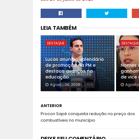
LEIA TAMBÉM
DESTAQUE
DESTAQU
Lucas anuncia calendário
de promoção na PM e
Nomes d
destaca avanços na
ganham 
educação
de vice
Agosto 08, 2026
Agosto
ANTERIOR
Procon Sapé conquista redução no preço dos
combustíveis no município
DEIXE SEU COMENTÁRIO