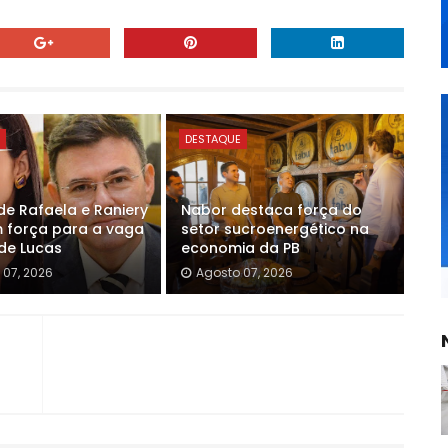
E
DESTAQUE
e Rafaela e Raniery
Nabor destaca força do
força para a vaga
setor sucroenergético na
 de Lucas
economia da PB
 07, 2026
Agosto 07, 2026