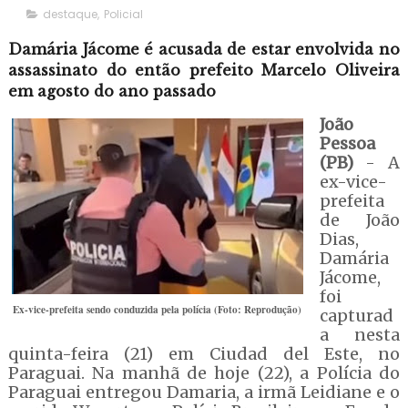
destaque
,
Policial
Damária Jácome é acusada de estar envolvida no
assassinato do então prefeito Marcelo Oliveira
em agosto do ano passado
João
Pessoa
(PB)
- A
ex-vice-
prefeita
de João
Dias,
Damária
Jácome,
foi
Ex-vice-prefeita sendo conduzida pela polícia (Foto: Reprodução)
capturad
a nesta
quinta-feira (21) em Ciudad del Este, no
Paraguai. Na manhã de hoje (22), a Polícia do
Paraguai entregou Damaria, a irmã Leidiane e o