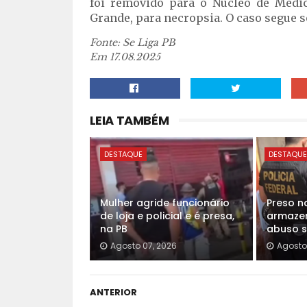
foi removido para o Núcleo de Medi
Grande, para necropsia. O caso segue s
Fonte: Se Liga PB
Em 17.08.2025
LEIA TAMBÉM
DESTAQUE
DESTAQU
Mulher agride funcionário
Preso n
de loja e policial e é presa,
armazen
na PB
abuso se
Agosto 07, 2026
Agosto
ANTERIOR