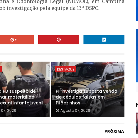
cina e Odontologia Legal (NUMOL), em Campina
ob investigação pela equipe da 13ª DSPC.
E
DESTAQUE
a PB suspeito de
PF investiga suposta venda
ar material de
de cédulas falsas em
xual infantojuvenil
Pilõezinhos
 07, 2026
Agosto 07, 2026
PRÓXIMA