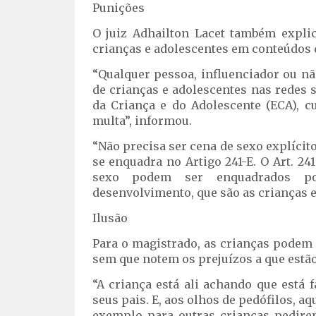
Punições
O juiz Adhailton Lacet também expli
crianças e adolescentes em conteúdos d
“Qualquer pessoa, influenciador ou n
de crianças e adolescentes nas redes so
da Criança e do Adolescente (ECA), c
multa”, informou.
“Não precisa ser cena de sexo explícit
se enquadra no Artigo 241-E. O Art. 24
sexo podem ser enquadrados p
desenvolvimento, que são as crianças e 
Ilusão
Para o magistrado, as crianças podem 
sem que notem os prejuízos a que estão
“A criança está ali achando que está
seus pais. E, aos olhos de pedófilos, aqu
exemplo para outras crianças pedirem