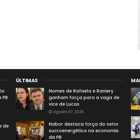
ÚLTIMAS
MAI
ós
Nomes de Rafaela e Raniery
a PB
ganham força para a vaga de
vice de Lucas
Agosto 07, 2026
Nabor destaca força do setor
e de
sucroenergético na economia
da PB