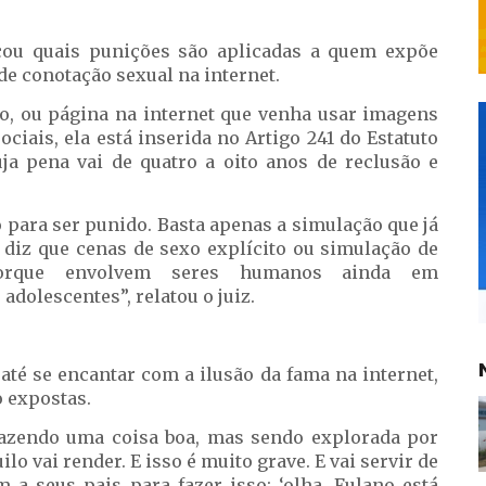
cou quais punições são aplicadas a quem expõe
e conotação sexual na internet.
ão, ou página na internet que venha usar imagens
ciais, ela está inserida no Artigo 241 do Estatuto
uja pena vai de quatro a oito anos de reclusão e
o para ser punido. Basta apenas a simulação que já
1 diz que cenas de sexo explícito ou simulação de
orque envolvem seres humanos ainda em
adolescentes”, relatou o juiz.
até se encantar com a ilusão da fama na internet,
 expostas.
 fazendo uma coisa boa, mas sendo explorada por
ilo vai render. E isso é muito grave. E vai servir de
 a seus pais para fazer isso: ‘olha, Fulano está