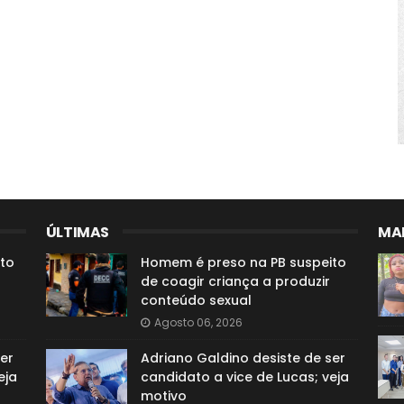
ÚLTIMAS
MAI
to
Homem é preso na PB suspeito
de coagir criança a produzir
conteúdo sexual
Agosto 06, 2026
er
Adriano Galdino desiste de ser
eja
candidato a vice de Lucas; veja
motivo