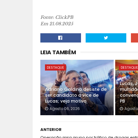
Fonte: ClickPB
Em 21.08.2025
LEIA TAMBÉM
DESTAQUE
DESTAQU
Lucas, 
Adriano Galdino desiste de
multidã
ser candidato a vice de
convenç
Lucas; veja motivo
PB
Agosto 06, 2026
Agosto
ANTERIOR
Operação mira grupo por tráfico de drogas ent