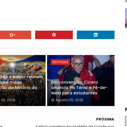
E
DESTAQUE
João e Nabor reúnem
o na maior
Em convenção, Cícero
ão da história da
anuncia ‘Pix Tênis’ e Pé-de-
Meia para estudantes
 06, 2026
Agosto 05, 2026
PRÓXIMA
re
Justiça condena ex-prefeita de Conde por