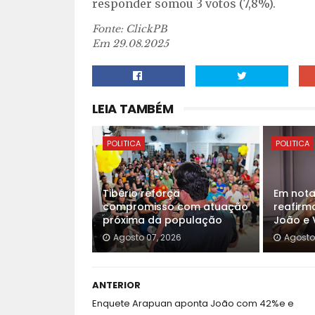
responder somou 3 votos (7,8%).
Fonte: ClickPB
Em 29.08.2025
LEIA TAMBÉM
POLITICA
POLITICA
Tibério reforça
Em nota
compromisso com atuação
reafirm
próxima da população
João e 
Agosto 07, 2026
Agosto
ANTERIOR
Enquete Arapuan aponta João com 42%e e