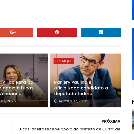
DESTAQUE
, PT da Paraíba
Raniery Paulino é
a apoio a Lucas,
oficializado candidato a
Veneziano
deputado federal
 07, 2026
Agosto 07, 2026
PRÓXIMA
Lucas Ribeiro recebe apoio do prefeito de Curral de