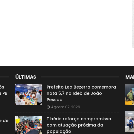
ÚLTIMAS
MAI
ós
Prefeito Leo Bezerra comemora
a PB
nota 5,7 no Ideb de João
Pessoa
Agosto 07, 2026
Tibério reforça compromisso
e de
com atuação próxima da
população