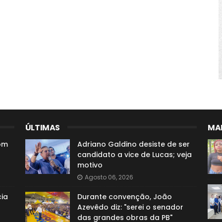
ÚLTIMAS
MAI
com
Adriano Galdino desiste de ser
candidato a vice de Lucas; veja
motivo
Agosto 06, 2026
ia
Durante convenção, João
Azevêdo diz: "serei o senador
das grandes obras da PB"