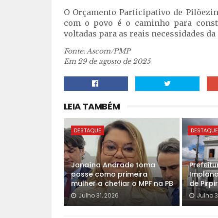
O Orçamento Participativo de Pilõezi
com o povo é o caminho para construi
voltadas para as reais necessidades d
Fonte: Ascom/PMP
Em 29 de agosto de 2025
LEIA TAMBÉM
DESTAQUE
DESTAQU
Janaína Andrade toma
Prefeit
posse como primeira
Implano
mulher a chefiar o MPF na PB
de Pirpi
Julho 31, 2026
Julho 3