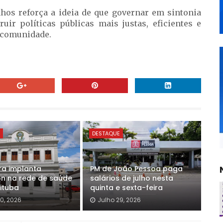
nhos reforça a ideia de que governar em sintonia
r políticas públicas mais justas, eficientes e
a comunidade.
E
DESTAQUE
ura implanta
PM de João Pessoa paga
n na rede de saúde
salários de julho nesta
rituba
quinta e sexta-feira
0, 2026
Julho 29, 2026