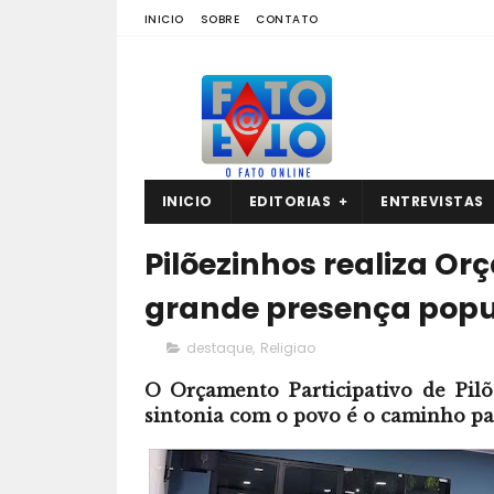
INICIO
SOBRE
CONTATO
INICIO
EDITORIAS
ENTREVISTAS
Pilõezinhos realiza O
grande presença popu
destaque
,
Religiao
O Orçamento Participativo de Pil
sintonia com o povo é o caminho para