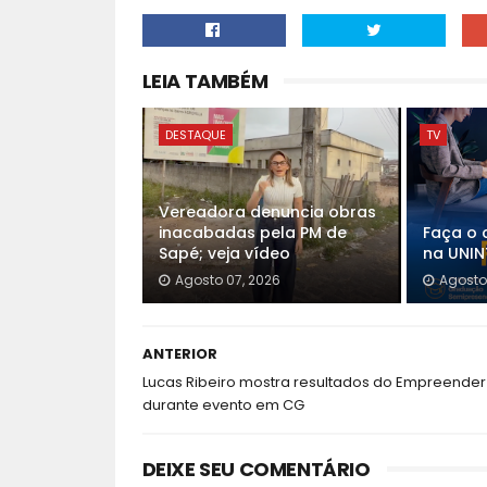
LEIA TAMBÉM
DESTAQUE
TV
Vereadora denuncia obras
inacabadas pela PM de
Faça o 
Sapé; veja vídeo
na UNINT
Agosto 07, 2026
Agosto
ANTERIOR
Lucas Ribeiro mostra resultados do Empreender
durante evento em CG
DEIXE SEU COMENTÁRIO