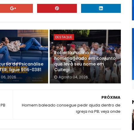
DESTAQUE
Roberto Paulino é
homenageado em conjunto
curso de Psicanálise
que leva seu nome em
ER; ligue 9116-0381
Cuitegi
 06, 2026
Agosto 04, 2026
PRÓXIMA
 PB
Homem baleado consegue pedir ajuda dentro de
igreja na PB; veja onde