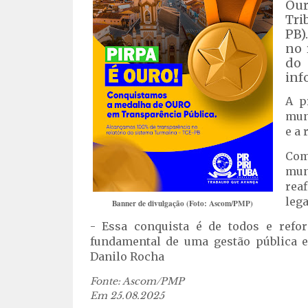
Our
Tri
PB)
no 
do
inf
A p
mun
e a
Com
mun
rea
lega
Banner de divulgação (Foto: Ascom/PMP)
- Essa conquista é de todos e refo
fundamental de uma gestão pública ef
Danilo Rocha
Fonte: Ascom/PMP
Em 25.08.2025