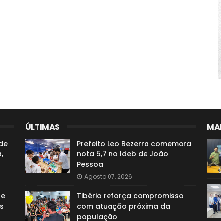
ÚLTIMAS
MAI
de
Prefeito Leo Bezerra comemora
,
nota 5,7 no Ideb de João
Pessoa
Agosto 07, 2026
de
Tibério reforça compromisso
s
com atuação próxima da
população