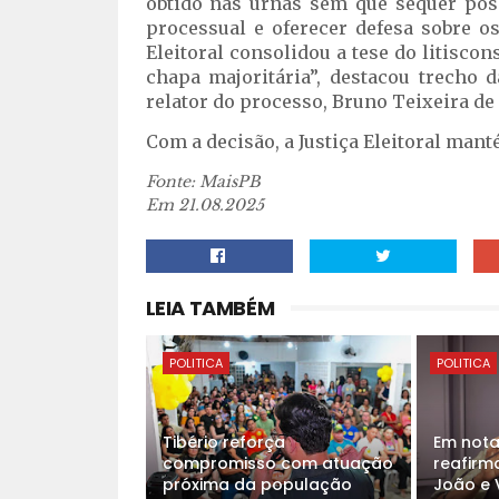
obtido nas urnas sem que sequer possa
processual e oferecer defesa sobre o
Eleitoral consolidou a tese do litisco
chapa majoritária”, destacou trecho 
relator do processo, Bruno Teixeira de 
Com a decisão, a Justiça Eleitoral mant
Fonte: MaisPB
Em 21.08.2025
LEIA TAMBÉM
POLITICA
POLITICA
Tibério reforça
Em nota
compromisso com atuação
reafirm
próxima da população
João e 