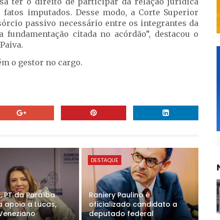
 ter o direito de participar da relação jurídica
s fatos imputados. Desse modo, a Corte Superior
nsórcio passivo necessário entre os integrantes da
da fundamentação citada no acórdão”, destacou o
Paiva.
ém o gestor no cargo.
DESTAQUE
, PT da Paraíba
Raniery Paulino é
a apoio a Lucas,
oficializado candidato a
Veneziano
deputado federal