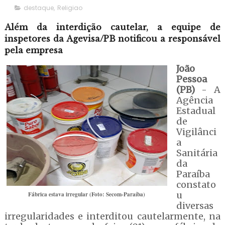
destaque
,
Religiao
Além da interdição cautelar, a equipe de
inspetores da Agevisa/PB notificou a responsável
pela empresa
João
Pessoa
(PB)
- A
Agência
Estadual
de
Vigilânci
a
Sanitária
da
Paraíba
constato
u
Fábrica estava irregular (Foto: Secom-Paraíba)
diversas
irregularidades e interditou cautelarmente, na