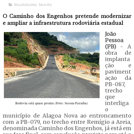
Atualidades
,
Mundo
O Caminho dos Engenhos pretende modernizar
e ampliar a infraestrutura rodoviária estadual
João
Pessoa
(PB)
- A
obra de
implanta
ção e
paviment
ação da
PB-087,
trecho
que
interliga
Rodovia está quase pronta (Foto: Secom-Paraíba)
o
município de Alagoa Nova ao entroncamento
com a PB-079, no trecho entre Remígio a Areia,
denominada Caminho dos Engenhos, já está em