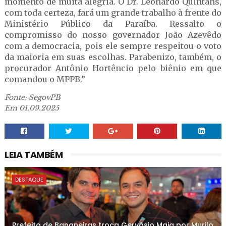
momento de muita alegria. O Dr. Leonardo Quintans,
com toda certeza, fará um grande trabalho à frente do
Ministério Público da Paraíba. Ressalto o
compromisso do nosso governador João Azevêdo
com a democracia, pois ele sempre respeitou o voto
da maioria em suas escolhas. Parabenizo, também, o
procurador Antônio Hortêncio pelo biênio em que
comandou o MPPB.”
Fonte: SegovPB
Em 01.09.2025
LEIA TAMBÉM
DESTAQUE
Prefeito de Bananeiras troca Gervásio Maia por Murilo