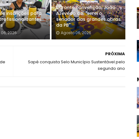
Durante convenção, João
re inscrições para
Azevêdo diz: "serei o
rofissionalizantes
senador das grandes obras
os
da PB"
 06, 2026
Agosto 06, 2026
PRÓXIMA
 de
Sapé conquista Selo Município Sustentável pelo
segundo ano