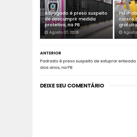
Advogado é preso suspeito
PMJP ab
de descumprir medida
cursos p
protetiva, na PB
gratuit
Agosto 07, 2026
Agosto
ANTERIOR
Padrasto é preso suspeito de estuprar enteada
dois anos, na PB
DEIXE SEU COMENTÁRIO