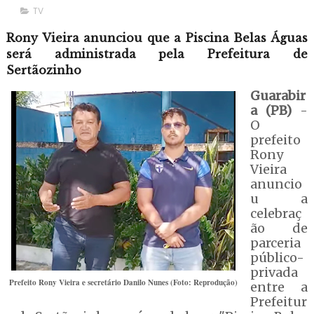
TV
Rony Vieira anunciou que a Piscina Belas Águas
será administrada pela Prefeitura de
Sertãozinho
Guarabir
a (PB)
-
O
prefeito
Rony
Vieira
anuncio
u a
celebraç
ão de
parceria
público-
privada
Prefeito Rony Vieira e secretário Danilo Nunes (Foto: Reprodução)
entre a
Prefeitur