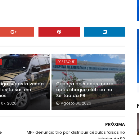
E
DESTAQUE
stiga suposta venda
Criança de 5 anos morre
las falsas em
após choque elétrico no
hos
Sertão da PB
 07, 2026
Agosto 06, 2026
PRÓXIMA
e
MPF denuncia trio por distribuir cédulas falsas no
interior da PB