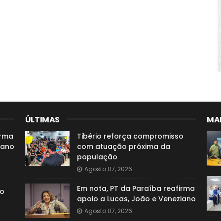
ÚLTIMAS
MAI
irma
Tibério reforça compromisso
iano
com atuação próxima da
população
Agosto 07, 2026
Em nota, PT da Paraíba reafirma
so
apoio a Lucas, João e Veneziano
Agosto 07, 2026