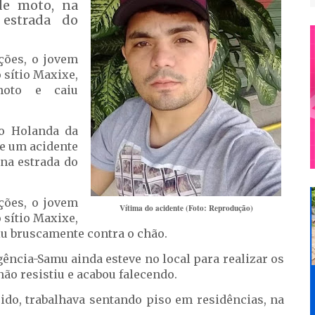
de moto, na
 estrada do
ções, o jovem
 sítio Maxixe,
moto e caiu
o Holanda da
e um acidente
 na estrada do
ções, o jovem
Vítima do acidente (Foto: Reprodução)
 sítio Maxixe,
iu bruscamente contra o chão.
ência-Samu ainda esteve no local para realizar os
ão resistiu e acabou falecendo.
do, trabalhava sentando piso em residências, na