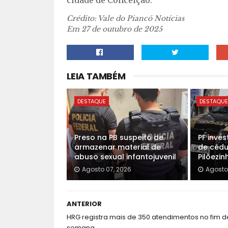
cidade de Conceição.
Crédito: Vale do Piancó Notícias
Em 27 de outubro de 2025
LEIA TAMBÉM
DESTAQUE
DESTAQU
Preso na PB suspeito de
PF inve
armazenar material de
de cédu
abuso sexual infantojuvenil
Pilõezin
Agosto 07, 2026
Agosto
ANTERIOR
HRG registra mais de 350 atendimentos no fim d
semana