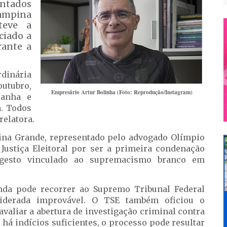
entados
Campina
teve a
ciado a
rante a
rdinária
 outubro,
Empresário Artur Bolinha (Foto: Reprodução/Instagram)
ranha e
a. Todos
elatora.
ina Grande, representado pelo advogado Olímpio
ustiça Eleitoral por ser a primeira condenação
 gesto vinculado ao supremacismo branco em
nda pode recorrer ao Supremo Tribunal Federal
siderada improvável. O TSE também oficiou o
avaliar a abertura de investigação criminal contra
há indícios suficientes, o processo pode resultar