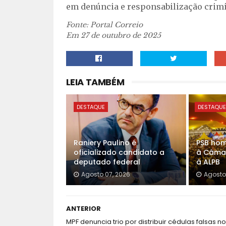
em denúncia e responsabilização crimi
Fonte: Portal Correio
Em 27 de outubro de 2025
LEIA TAMBÉM
DESTAQUE
DESTAQU
Raniery Paulino é
PSB hom
oficializado candidato a
à Câma
deputado federal
à ALPB
Agosto 07, 2026
Agosto
ANTERIOR
MPF denuncia trio por distribuir cédulas falsas no