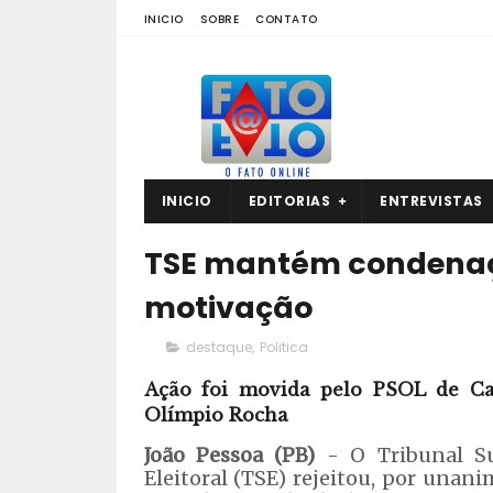
INICIO
SOBRE
CONTATO
INICIO
EDITORIAS
ENTREVISTAS
TSE mantém condenaçã
motivação
destaque
,
Politica
Ação foi movida pelo PSOL de Ca
Olímpio Rocha
João Pessoa (PB)
- O Tribunal Su
Eleitoral (TSE) rejeitou, por unani