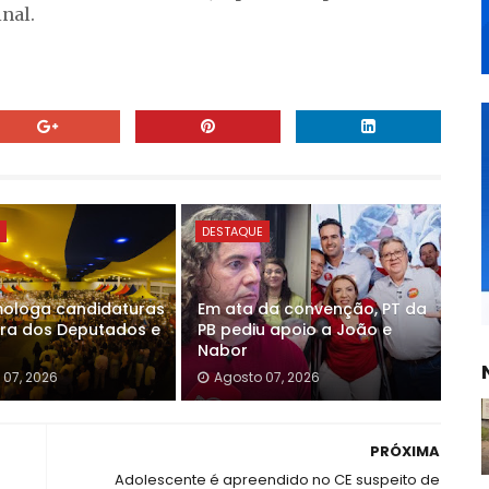
nal.
E
DESTAQUE
ologa candidaturas
Em ata da convenção, PT da
ra dos Deputados e
PB pediu apoio a João e
Nabor
 07, 2026
Agosto 07, 2026
PRÓXIMA
Adolescente é apreendido no CE suspeito de