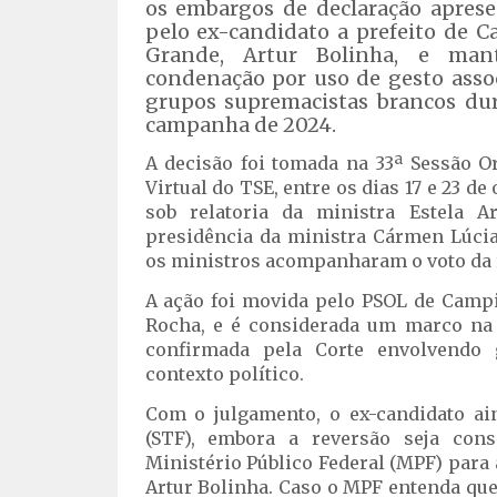
os embargos de declaração apres
pelo ex-candidato a prefeito de 
Grande, Artur Bolinha, e man
condenação por uso de gesto asso
grupos supremacistas brancos du
campanha de 2024.
A decisão foi tomada na 33ª Sessão O
Virtual do TSE, entre os dias 17 e 23 de
sob relatoria da ministra Estela A
presidência da ministra Cármen Lúci
os ministros acompanharam o voto da r
A ação foi movida pelo PSOL de Camp
Rocha, e é considerada um marco na J
confirmada pela Corte envolvendo
contexto político.
Com o julgamento, o ex-candidato ai
(STF), embora a reversão seja con
Ministério Público Federal (MPF) para 
Artur Bolinha. Caso o MPF entenda que 