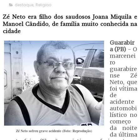
destaque
,
Religiao
Zé Neto era filho dos saudosos Joana Miquila e
Manoel Cândido, de família muito conhecida na
cidade
Guarabir
a (PB)
- O
marcenei
ro
guarabire
nse Zé
Neto, que
foi vítima
de
acidente
automobi
lístico no
começo
da noite
Zé Neto sofreu grave acidente (Foto: Reprodução)
da última