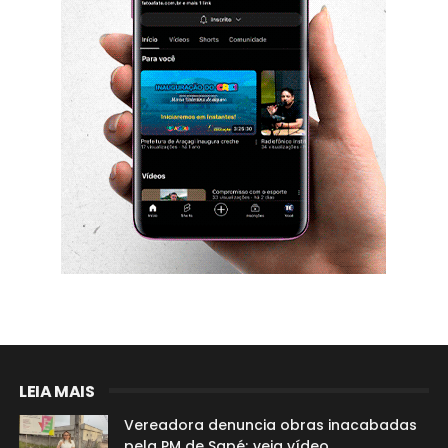
LEIA MAIS
Vereadora denuncia obras inacabadas
pela PM de Sapé; veja vídeo