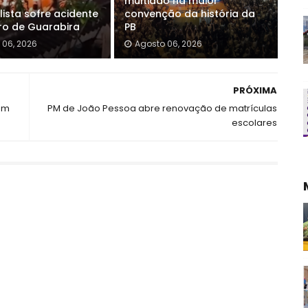
multidão na maior
lista sofre acidente
convenção da história da
ro de Guarabira
PB
 06, 2026
Agosto 06, 2026
PRÓXIMA
em
PM de João Pessoa abre renovação de matrículas
escolares