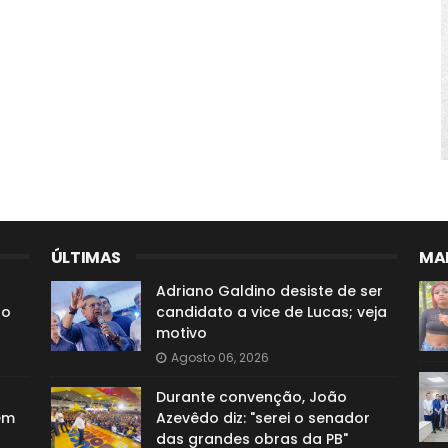
ÚLTIMAS
MAI
Adriano Galdino desiste de ser
ão
candidato a vice de Lucas; veja
motivo
Agosto 06, 2026
Durante convenção, João
em
Azevêdo diz: "serei o senador
das grandes obras da PB"