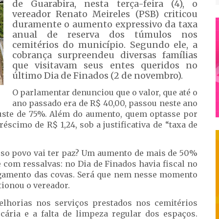
de Guarabira, nesta terça-feira (4), o
vereador Renato Meireles (PSB) criticou
duramente o aumento expressivo da taxa
anual de reserva dos túmulos nos
cemitérios do município. Segundo ele, a
cobrança surpreendeu diversas famílias
que visitavam seus entes queridos no
último Dia de Finados (2 de novembro).
O parlamentar denunciou que o valor, que até o
ano passado era de R$ 40,00, passou neste ano
uste de 75%. Além do aumento, quem optasse por
éscimo de R$ 1,24, sob a justificativa de “taxa de
sso povo vai ter paz? Um aumento de mais de 50%
 com ressalvas: no Dia de Finados havia fiscal no
gamento das covas. Será que nem nesse momento
tionou o vereador.
lhorias nos serviços prestados nos cemitérios
cária e a falta de limpeza regular dos espaços.