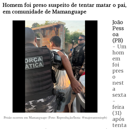
Homem foi preso suspeito de tentar matar o pai,
em comunidade de Mamanguape
João
Pess
oa
(PB)
- Um
hom
em
foi
pres
o
nest
a
sexta
-
feira
(31)
Prisão ocorreu em Mamanguape (Foto: Reprodução/Insta: @majorantoniopb)
após
tenta