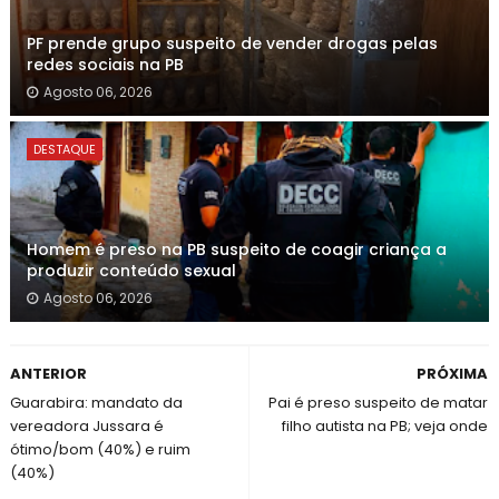
PF prende grupo suspeito de vender drogas pelas
redes sociais na PB
Agosto 06, 2026
DESTAQUE
Homem é preso na PB suspeito de coagir criança a
produzir conteúdo sexual
Agosto 06, 2026
ANTERIOR
PRÓXIMA
Guarabira: mandato da
Pai é preso suspeito de matar
vereadora Jussara é
filho autista na PB; veja onde
ótimo/bom (40%) e ruim
(40%)