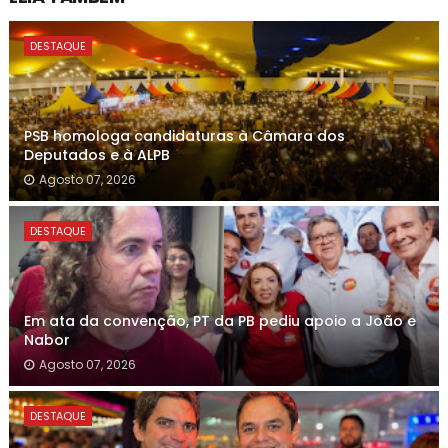
DESTAQUE
PSB homologa candidaturas à Câmara dos
Deputados e à ALPB
Agosto 07, 2026
DESTAQUE
Em ata da convenção, PT da PB pediu apoio a João e
Nabor
Agosto 07, 2026
DESTAQUE