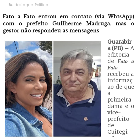
destaque
,
Politica
Fato a Fato entrou em contato (via WhtsApp)
com o prefeito Guilherme Madruga, mas o
gestor não respondeu as mensagens
Guarabir
a (PB)
– A
editoria
Fato a
de
Fato
recebeu a
informaç
ão de que
a
primeira-
dama e o
vice-
prefeito
de
Cuitegi