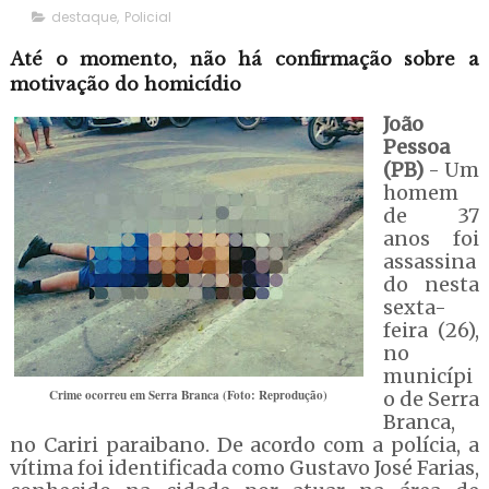
destaque
,
Policial
Até o momento, não há confirmação sobre a
motivação do homicídio
João
Pessoa
(PB)
- Um
homem
de 37
anos foi
assassina
do nesta
sexta-
feira (26),
no
municípi
Crime ocorreu em Serra Branca (Foto: Reprodução)
o de Serra
Branca,
no Cariri paraibano. De acordo com a polícia, a
vítima foi identificada como Gustavo José Farias,