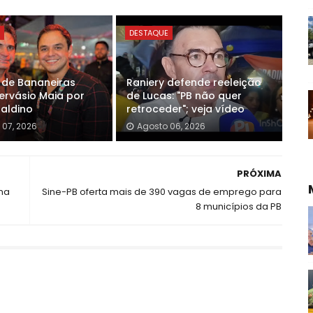
E
DESTAQUE
o de Bananeiras
Raniery defende reeleição
ervásio Maia por
de Lucas: "PB não quer
Galdino
retroceder"; veja vídeo
 07, 2026
Agosto 06, 2026
PRÓXIMA
na
Sine-PB oferta mais de 390 vagas de emprego para
8 municípios da PB