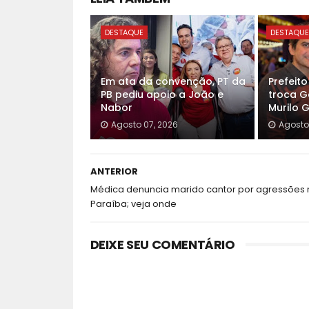
DESTAQUE
DESTAQU
Em ata da convenção, PT da
Prefeit
PB pediu apoio a João e
troca G
Nabor
Murilo 
Agosto 07, 2026
Agosto
ANTERIOR
Médica denuncia marido cantor por agressões 
Paraíba; veja onde
DEIXE SEU COMENTÁRIO