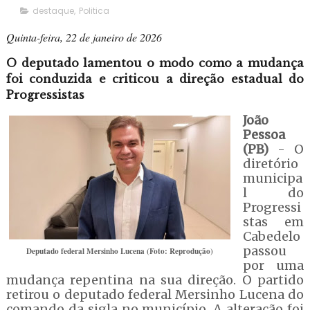
destaque
,
Politica
Quinta-feira, 22 de janeiro de 2026
O deputado lamentou o modo como a mudança
foi conduzida e criticou a direção estadual do
Progressistas
João
Pessoa
(PB)
- O
diretório
municipa
l do
Progressi
stas em
Cabedelo
passou
Deputado federal Mersinho Lucena (Foto: Reprodução)
por uma
mudança repentina na sua direção. O partido
retirou o deputado federal Mersinho Lucena do
comando da sigla no município. A alteração foi