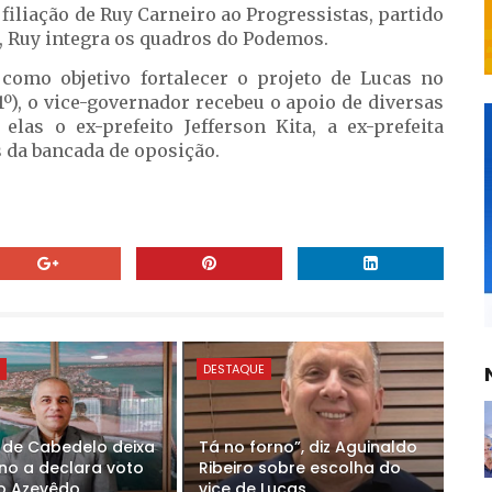
iliação de Ruy Carneiro ao Progressistas, partido
e, Ruy integra os quadros do Podemos.
omo objetivo fortalecer o projeto de Lucas no
º), o vice-governador recebeu o apoio de diversas
 elas o ex-prefeito Jefferson Kita, a ex-prefeita
 da bancada de oposição.
E
DESTAQUE
o de Cabedelo deixa
Tá no forno”, diz Aguinaldo
no a declara voto
Ribeiro sobre escolha do
o Azevêdo
vice de Lucas