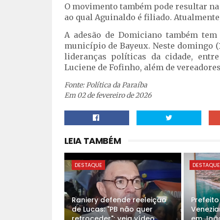
O movimento também pode resultar na f
ao qual Aguinaldo é filiado. Atualment
A adesão de Domiciano também tem c
município de Bayeux. Neste domingo (1
lideranças políticas da cidade, entre
Luciene de Fofinho, além de vereadores
Fonte: Política da Paraíba
Em 02 de fevereiro de 2026
LEIA TAMBÉM
DESTAQUE
DESTAQU
Raniery defende reeleição
Prefeit
de Lucas: "PB não quer
Venezia
retroceder"; veja vídeo
em Joã