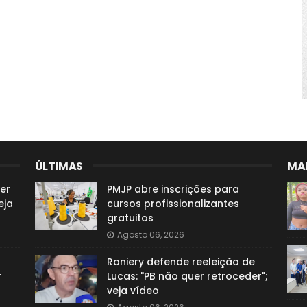
ÚLTIMAS
MAI
er
PMJP abre inscrições para
eja
cursos profissionalizantes
gratuitos
Agosto 06, 2026
Raniery defende reeleição de
r
Lucas: "PB não quer retroceder";
veja vídeo