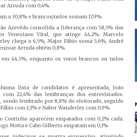
oar Arruda com 0,4%.
am a 30,8% e brancos/nulos somam 17,9%.
João Azevêdo consolida a liderança com 58,5% das
or Veneziano Vital, que atinge 44,2%. Marcelo
ley chega a 6,5%, Major Fábio soma 5,6%, André
enzoar Arruda obtém 0,8%.
a em 44,5%, enquanto os votos brancos ou nulos
huma lista de candidatos é apresentada, João
 com 22,4% das lembranças dos entrevistados.
, sendo lembrado por 8,8% do eleitorado, seguido
 Fábio com 1,1% e Nabor Wanderley com 0,9%.
do Coutinho aparecem empatados com 0,2% cada.
ugo Motta e Cabo Gilberto empatam em 0,1%
ores indecisos se mostra expressivo, atingindo