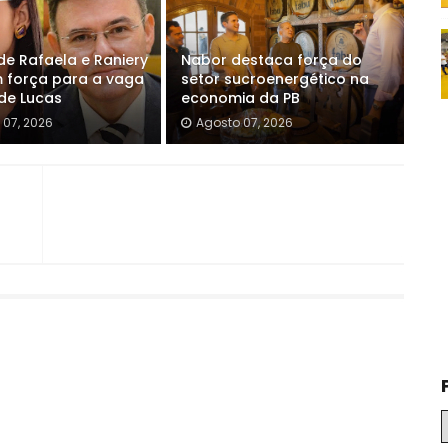
e Rafaela e Raniery
Nabor destaca força do
força para a vaga
setor sucroenergético na
 de Lucas
economia da PB
 07, 2026
Agosto 07, 2026