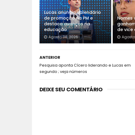
Lucas anuncia calendário
de promoção na PM e
Nomes d
destaca avanços na
ganham 
educação
de vice
Agosto 08, 2026
Agosto
ANTERIOR
Pesquisa aponta Cícero liderando e Lucas em
segundo ; veja números
DEIXE SEU COMENTÁRIO