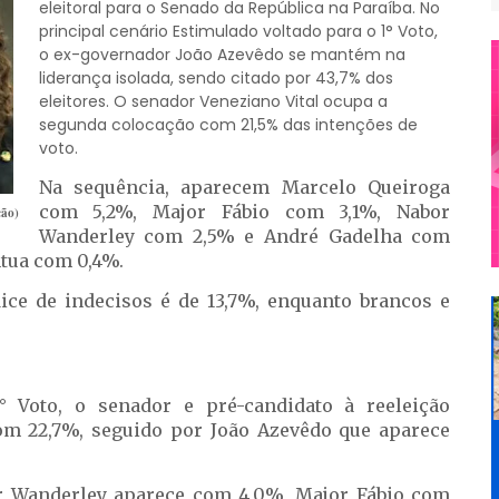
eleitoral para o Senado da República na Paraíba. No
principal cenário Estimulado voltado para o 1° Voto,
o ex-governador João Azevêdo se mantém na
liderança isolada, sendo citado por 43,7% dos
eleitores. O senador Veneziano Vital ocupa a
segunda colocação com 21,5% das intenções de
voto.
Na sequência, aparecem Marcelo Queiroga
com 5,2%, Major Fábio com 3,1%, Nabor
ção)
Wanderley com 2,5% e André Gadelha com
tua com 0,4%.
dice de indecisos é de 13,7%, enquanto brancos e
 Voto, o senador e pré-candidato à reeleição
om 22,7%, seguido por João Azevêdo que aparece
or Wanderley aparece com 4,0%, Major Fábio com