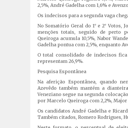
2,5%, André Gadelha com 1,6% e Avenz
Os indecisos para a segunda vaga cheg
No Somatório Geral do 1° e 2° Votos, 
menções totais, seguido de perto p
Queiroga acumula 10,5%, Nabor Wander
Gadelha pontua com 2,5%, enquanto Av
O total consolidado de indecisos fic
representam 26,9%.
Pesquisa Espontânea
Na aferição Espontânea, quando nen
Azevêdo também mantém a dianteira
Veneziano segue na segunda colocação
por Marcelo Queiroga com 2,2%, Major
Os candidatos André Gadelha e Ricar
Também citados, Romero Rodrigues, H
Neste formato, o percentual de eleit