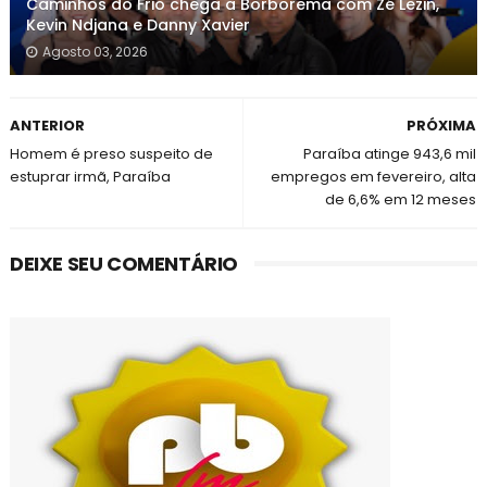
Caminhos do Frio chega a Borborema com Zé Lezin,
Kevin Ndjana e Danny Xavier
Agosto 03, 2026
ANTERIOR
PRÓXIMA
Homem é preso suspeito de
Paraíba atinge 943,6 mil
estuprar irmã, Paraíba
empregos em fevereiro, alta
de 6,6% em 12 meses
DEIXE SEU COMENTÁRIO