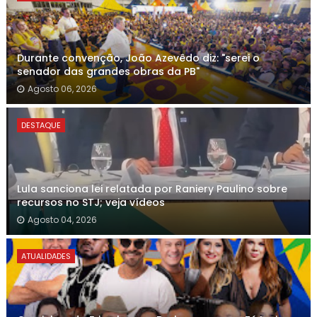
Durante convenção, João Azevêdo diz: "serei o
senador das grandes obras da PB"
Agosto 06, 2026
DESTAQUE
Lula sanciona lei relatada por Raniery Paulino sobre
recursos no STJ; veja vídeos
Agosto 04, 2026
ATUALIDADES