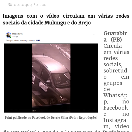
destaque
,
Politica
Imagens com o vídeo circulam em várias redes
sociais da cidade Mulungu e do Brejo
Guarabir
a (PB)
-
Circula
em várias
redes
sociais,
sobretud
o em
grupos
de
WhatsAp
p, no
Facebook
e no
Print publicado no Facebook de Dércio Silva (Foto: Reprodução)
Instagra
m, vídeo