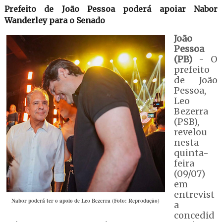
Prefeito de João Pessoa poderá apoiar Nabor
Wanderley para o Senado
João
Pessoa
(PB)
- O
prefeito
de João
Pessoa,
Leo
Bezerra
(PSB),
revelou
nesta
quinta-
feira
(09/07)
em
entrevist
Nabor poderá ter o apoio de Leo Bezerra (Foto: Reprodução)
a
concedid