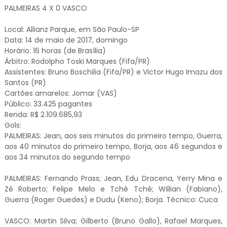
PALMEIRAS 4 X 0 VASCO
Local: Allianz Parque, em São Paulo-SP
Data: 14 de maio de 2017, domingo
Horário: 16 horas (de Brasília)
Árbitro: Rodolpho Toski Marques (Fifa/PR)
Assistentes: Bruno Boschilia (Fifa/PR) e Victor Hugo Imazu dos
Santos (PR)
Cartões amarelos: Jomar (VAS)
Público: 33.425 pagantes
Renda: R$ 2.109.685,93
Gols:
PALMEIRAS: Jean, aos seis minutos do primeiro tempo, Guerra,
aos 40 minutos do primeiro tempo, Borja, aos 46 segundos e
aos 34 minutos do segundo tempo
PALMEIRAS: Fernando Prass; Jean, Edu Dracena, Yerry Mina e
Zé Roberto; Felipe Melo e Tchê Tchê; Willian (Fabiano),
Guerra (Roger Guedes) e Dudu (Keno); Borja. Técnico: Cuca
VASCO: Martin Silva; Gilberto (Bruno Gallo), Rafael Marques,