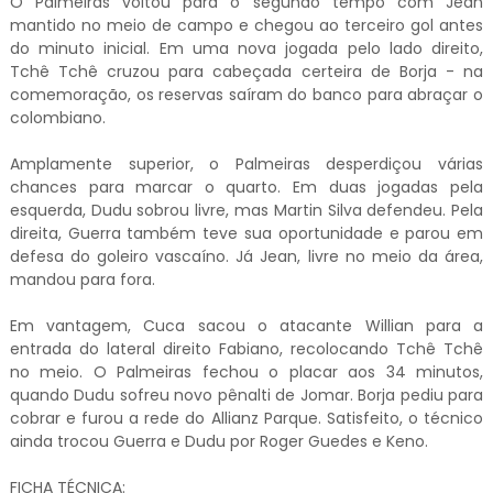
O Palmeiras voltou para o segundo tempo com Jean
mantido no meio de campo e chegou ao terceiro gol antes
do minuto inicial. Em uma nova jogada pelo lado direito,
Tchê Tchê cruzou para cabeçada certeira de Borja - na
comemoração, os reservas saíram do banco para abraçar o
colombiano.
Amplamente superior, o Palmeiras desperdiçou várias
chances para marcar o quarto. Em duas jogadas pela
esquerda, Dudu sobrou livre, mas Martin Silva defendeu. Pela
direita, Guerra também teve sua oportunidade e parou em
defesa do goleiro vascaíno. Já Jean, livre no meio da área,
mandou para fora.
Em vantagem, Cuca sacou o atacante Willian para a
entrada do lateral direito Fabiano, recolocando Tchê Tchê
no meio. O Palmeiras fechou o placar aos 34 minutos,
quando Dudu sofreu novo pênalti de Jomar. Borja pediu para
cobrar e furou a rede do Allianz Parque. Satisfeito, o técnico
ainda trocou Guerra e Dudu por Roger Guedes e Keno.
FICHA TÉCNICA: