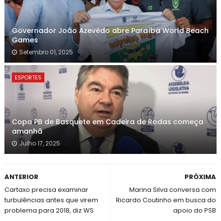
Governador João Azevêdo abre Paraíba World Beach
Games
Setembro 01, 2025
ESPORTES
Copa PB de Basquete em Cadeira de Rodas começa
amanhã
Julho 17, 2025
ANTERIOR
PRÓXIMA
Cartaxo precisa examinar
Marina Silva conversa com
turbulências antes que virem
Ricardo Coutinho em busca do
problema para 2018, diz WS
apoio do PSB