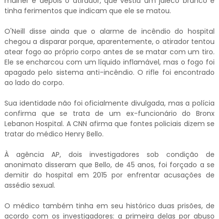
mulher e depois o atirador, que vestia um jaleco branco e
tinha ferimentos que indicam que ele se matou.
O'Neill disse ainda que o alarme de incêndio do hospital
chegou a disparar porque, aparentemente, o atirador tentou
atear fogo ao próprio corpo antes de se matar com um tiro.
Ele se encharcou com um líquido inflamável, mas o fogo foi
apagado pelo sistema anti-incêndio. O rifle foi encontrado
ao lado do corpo.
Sua identidade não foi oficialmente divulgada, mas a polícia
confirma que se trata de um ex-funcionário do Bronx
Lebanon Hospital. A CNN afirma que fontes policiais dizem se
tratar do médico Henry Bello.
À agência AP, dois investigadores sob condição de
anonimato disseram que Bello, de 45 anos, foi forçado a se
demitir do hospital em 2015 por enfrentar acusações de
assédio sexual.
O médico também tinha em seu histórico duas prisões, de
acordo com os investigadores: a primeira delas por abuso