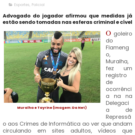
Esportes
,
Policial
Advogado do jogador afirmou que medidas já
estão sendo tomadas nas esferas criminal e cível
O
goleiro
do
Flameng
o,
Muralha,
fez um
registro
de
ocorrênci
a na na
Delegaci
Muralha e Tayrine (Imagem: Da Net)
a de
Repressã
o aos Crimes de Informática ao ver que andam
circulando em sites adultos, vídeos que