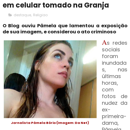
em celular tomado na Granja
destaque
,
Religiao
O Blog ouviu Pâmela que lamentou a exposição
de sua imagem, e considerou o ato criminoso
A
s redes
sociais
foram
inundada
s, nas
últimas
horas,
com
fotos de
nudez da
ex-
primeira-
dama,
Jornalista Pâmela Bório (Imagem: Da Net)
Pâmela