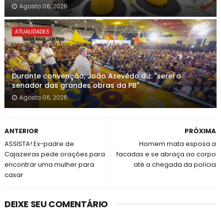
Agosto 06, 2026
ATUALIDADES
Durante convenção, João Azevêdo diz: "serei o
senador das grandes obras da PB"
Agosto 06, 2026
ANTERIOR
PRÓXIMA
ASSISTA! Ex-padre de
Homem mata esposa a
Cajazeiras pede orações para
facadas e se abraça ao corpo
encontrar uma mulher para
até a chegada da polícia
casar
DEIXE SEU COMENTÁRIO