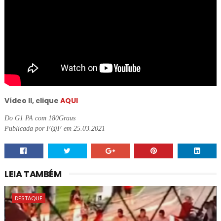
Vídeo II, clique
AQUI
Do G1 PA com 180Graus
Publicada por F@F em 25.03.2021
LEIA TAMBÉM
DESTAQUE