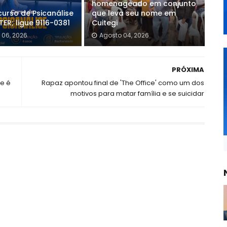
homenageado em conjunto
curso de Psicanálise
que leva seu nome em
ER; ligue 9116-0381
Cuitegi
 06, 2026
Agosto 04, 2026
PRÓXIMA
e é
Rapaz apontou final de 'The Office' como um dos
motivos para matar família e se suicidar