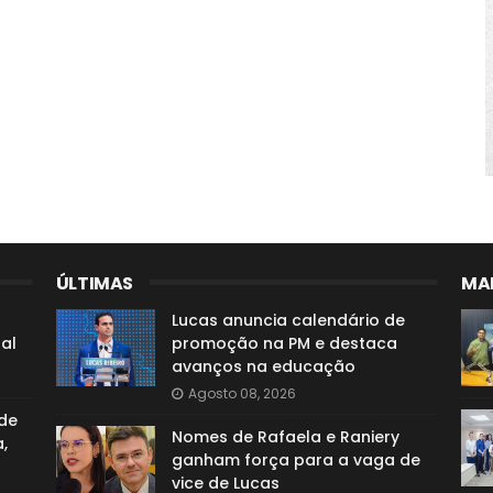
ÚLTIMAS
MAI
o
Lucas anuncia calendário de
al
promoção na PM e destaca
avanços na educação
Agosto 08, 2026
de
Nomes de Rafaela e Raniery
,
ganham força para a vaga de
vice de Lucas