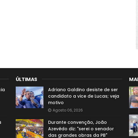
ÚLTIMAS
MAI
ia
Adriano Galdino desiste de ser
candidato a vice de Lucas; veja
motivo
Agosto 06, 2026
à
Durante convenção, João
Azevêdo diz: "serei o senador
das grandes obras da PB"