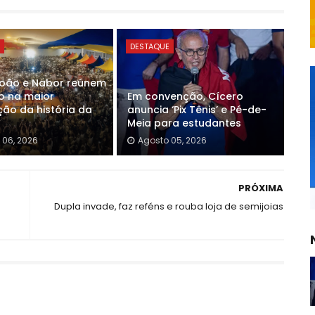
E
DESTAQUE
João e Nabor reúnem
o na maior
Em convenção, Cícero
ão da história da
anuncia ‘Pix Tênis’ e Pé-de-
Meia para estudantes
 06, 2026
Agosto 05, 2026
PRÓXIMA
Dupla invade, faz reféns e rouba loja de semijoias