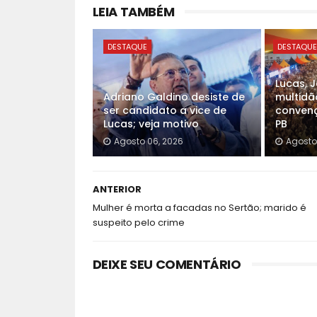
LEIA TAMBÉM
DESTAQUE
DESTAQU
Lucas, 
Adriano Galdino desiste de
multidã
ser candidato a vice de
convenç
Lucas; veja motivo
PB
Agosto 06, 2026
Agosto
ANTERIOR
Mulher é morta a facadas no Sertão; marido é
suspeito pelo crime
DEIXE SEU COMENTÁRIO