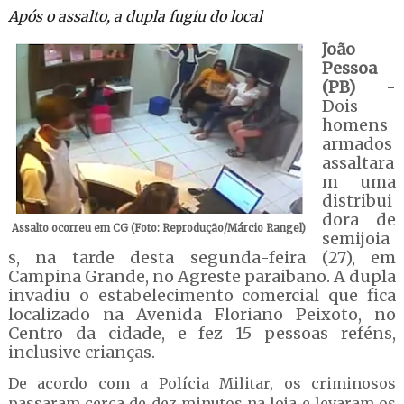
Após o assalto, a dupla fugiu do local
João
Pessoa
(PB)
-
Dois
homens
armados
assaltara
m uma
distribui
dora de
Assalto ocorreu em CG (Foto: Reprodução/Márcio Rangel)
semijoia
s, na tarde desta segunda-feira (27), em
Campina Grande, no Agreste paraibano. A dupla
invadiu o estabelecimento comercial que fica
localizado na Avenida Floriano Peixoto, no
Centro da cidade, e fez 15 pessoas reféns,
inclusive crianças.
De acordo com a Polícia Militar, os criminosos
passaram cerca de dez minutos na loja e levaram os