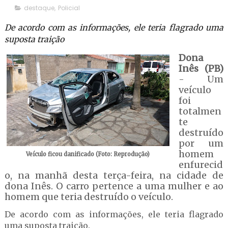
destaque
,
Policial
De acordo com as informações, ele teria flagrado uma
suposta traição
Dona
Inês (PB)
- Um
veículo
foi
totalmen
te
destruído
por um
homem
Veículo ficou danificado (Foto: Reprodução)
enfurecid
o, na manhã desta terça-feira, na cidade de
dona Inês. O carro pertence a uma mulher e ao
homem que teria destruído o veículo.
De acordo com as informações, ele teria flagrado
uma suposta traição.