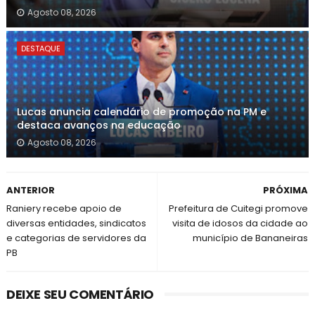
Agosto 08, 2026
DESTAQUE
Lucas anuncia calendário de promoção na PM e
destaca avanços na educação
Agosto 08, 2026
ANTERIOR
PRÓXIMA
Raniery recebe apoio de
Prefeitura de Cuitegi promove
diversas entidades, sindicatos
visita de idosos da cidade ao
e categorias de servidores da
município de Bananeiras
PB
DEIXE SEU COMENTÁRIO