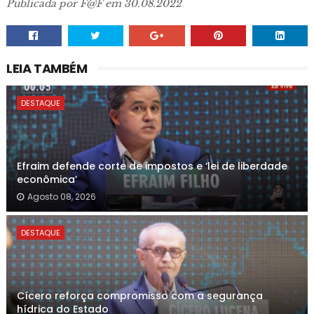
Publicada por F@F em 30.08.2022
LEIA TAMBÉM
DESTAQUE
Efraim defende corte de impostos e ‘lei de liberdade
econômica’
Agosto 08, 2026
DESTAQUE
Cícero reforça compromisso com a segurança
hídrica do Estado