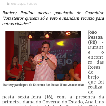
destaque
,
Politica
Raniery Paulino alertou população de Guarabira:
“forasteiros querem só o voto e mandam recurso para
outras cidades”
João
Pessoa
(PB)
-
Durant
e o
encont
ro das
Rosas
do
brejo
que foi
Raniery participou do Encontro das Rosas (Foto: Assessoria)
realiza
do,
nesta sexta-feira (16), com a presença da
primeira-dama do Governo do Estado, Ana Lins