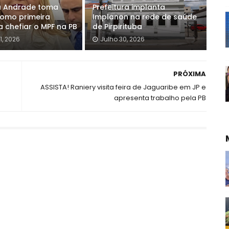
a Andrade toma
Prefeitura implanta
omo primeira
Implanon na rede de saúde
a chefiar o MPF na PB
de Pirpirituba
1, 2026
Julho 30, 2026
PRÓXIMA
ASSISTA! Raniery visita feira de Jaguaribe em JP e
apresenta trabalho pela PB