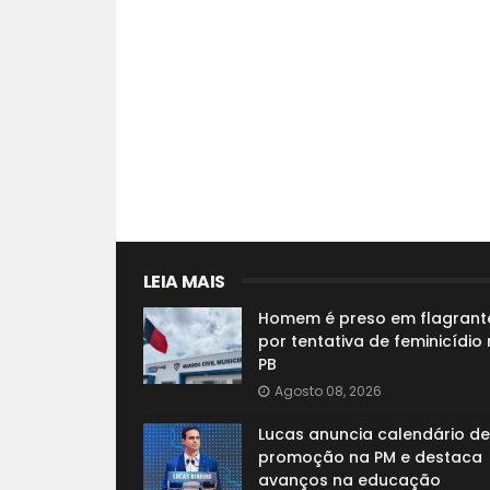
LEIA MAIS
Homem é preso em flagrant
por tentativa de feminicídio
PB
Agosto 08, 2026
Lucas anuncia calendário de
promoção na PM e destaca
avanços na educação