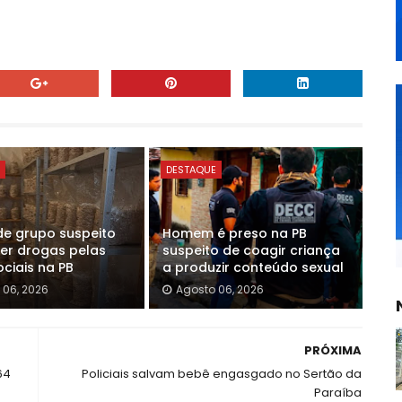
E
DESTAQUE
de grupo suspeito
Homem é preso na PB
er drogas pelas
suspeito de coagir criança
ciais na PB
a produzir conteúdo sexual
 06, 2026
Agosto 06, 2026
PRÓXIMA
64
Policiais salvam bebê engasgado no Sertão da
Paraíba