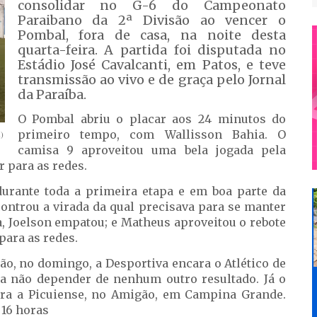
consolidar no G-6 do Campeonato
Paraibano da 2ª Divisão ao vencer o
Pombal, fora de casa, na noite desta
quarta-feira. A partida foi disputada no
Estádio José Cavalcanti, em Patos, e teve
transmissão ao vivo e de graça pelo Jornal
da Paraíba.
O Pombal abriu o placar aos 24 minutos do
primeiro tempo, com Wallisson Bahia. O
)
camisa 9 aproveitou uma bela jogada pela
r para as redes.
urante toda a primeira etapa e em boa parte da
controu a virada da qual precisava para se manter
da, Joelson empatou; e Matheus aproveitou o rebote
para as redes.
ção, no domingo, a Desportiva encara o Atlético de
ara não depender de nenhum outro resultado. Já o
tra a Picuiense, no Amigão, em Campina Grande.
 16 horas