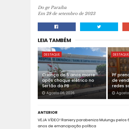
Do ge Paraíba
Em 28 de setembro de 2023
LEIA TAMBÉM
DESTAQUE
DESTAQU
Criança de 5 anos morre
PF pren
após choque elétrico no
de vend
Sertão da PB
redes so
Agosto 06, 2026
Agosto
ANTERIOR
VEJA VÍDEO! Raniery parabeniza Mulungu pelos 
anos de emancipação política