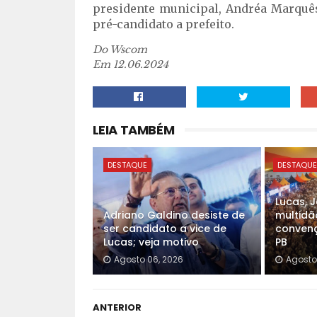
presidente municipal, Andréa Marquês
pré-candidato a prefeito.
Do Wscom
Em 12.06.2024
LEIA TAMBÉM
DESTAQUE
DESTAQU
Lucas, 
Adriano Galdino desiste de
multidã
ser candidato a vice de
convenç
Lucas; veja motivo
PB
Agosto 06, 2026
Agosto
ANTERIOR