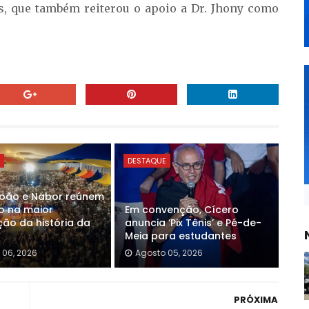
, que também reiterou o apoio a Dr. Jhony como
E
DESTAQUE
João e Nabor reúnem
o na maior
Em convenção, Cícero
ão da história da
anuncia ‘Pix Tênis’ e Pé-de-
Meia para estudantes
 06, 2026
Agosto 05, 2026
PRÓXIMA