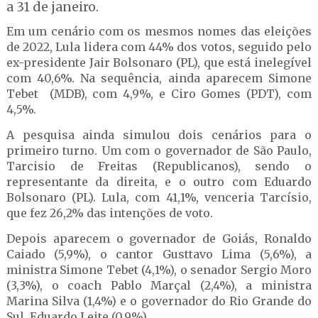
a 31 de janeiro.
Em um cenário com os mesmos nomes das eleições
de 2022, Lula lidera com 44% dos votos, seguido pelo
ex-presidente Jair Bolsonaro (PL), que está inelegível
com 40,6%. Na sequência, ainda aparecem Simone
Tebet (MDB), com 4,9%, e Ciro Gomes (PDT), com
4,5%.
A pesquisa ainda simulou dois cenários para o
primeiro turno. Um com o governador de São Paulo,
Tarcisio de Freitas (Republicanos), sendo o
representante da direita, e o outro com Eduardo
Bolsonaro (PL). Lula, com 41,1%, venceria Tarcísio,
que fez 26,2% das intenções de voto.
Depois aparecem o governador de Goiás, Ronaldo
Caiado (5,9%), o cantor Gusttavo Lima (5,6%), a
ministra Simone Tebet (4,1%), o senador Sergio Moro
(3,3%), o coach Pablo Marçal (2,4%), a ministra
Marina Silva (1,4%) e o governador do Rio Grande do
Sul, Eduardo Leite (0,9%).