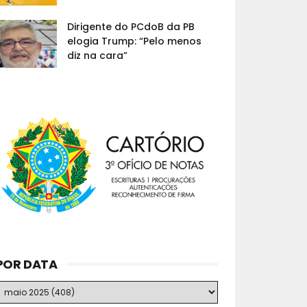
Dirigente do PCdoB da PB
elogia Trump: “Pelo menos
diz na cara”
POR DATA