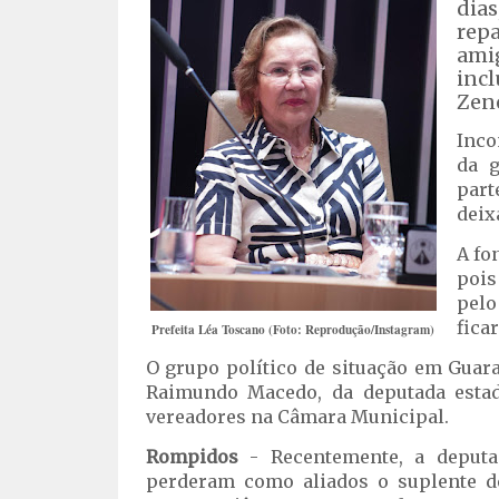
dias
rep
ami
inc
Zenó
Inco
da g
part
deix
A fo
pois
pel
fica
Prefeita Léa Toscano (Foto: Reprodução/Instagram)
O grupo político de situação em Guara
Raimundo Macedo, da deputada esta
vereadores na Câmara Municipal.
Rompidos
- Recentemente, a deputa
perderam como aliados o suplente de