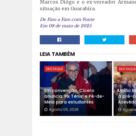
Marcos Diôgo e o ex-vereador Arman
situação em Guarabira.
De Fato a Fato com Fonte
Em 08 de maio de 2025
LEIA TAMBÉM
DESTAQUE
DESTAQU
Em convenção, Cícero
União Br
anuncia ‘Pix Tênis’ e Pé-de-
à pré-c
Meia para estudantes
Azevêd
Agosto 05, 2026
Agosto