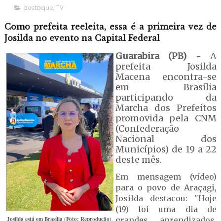
destaque
,
TV
Como prefeita reeleita, essa é a primeira vez de
Josilda no evento na Capital Federal
Guarabira (PB)
- A
prefeita Josilda
Macena encontra-se
em Brasília
participando da
Marcha dos Prefeitos
promovida pela CNM
(Confederação
Nacional dos
Municípios) de 19 a 22
deste mês.
Em mensagem (vídeo)
para o povo de Araçagi,
Josilda destacou: "Hoje
(19) foi uma dia de
Josilda está em Brasília (Foto: Reprodução)
grandes aprendizados,