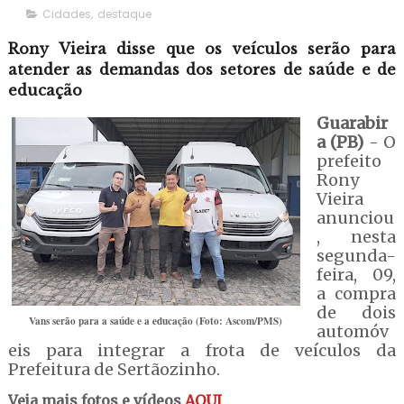
Cidades
,
destaque
Rony Vieira disse que os veículos serão para
atender as demandas dos setores de saúde e de
educação
Guarabir
a (PB)
- O
prefeito
Rony
Vieira
anunciou
, nesta
segunda-
feira, 09,
a compra
de dois
Vans serão para a saúde e a educação (Foto: Ascom/PMS)
automóv
eis para integrar a frota de veículos da
Prefeitura de Sertãozinho.
Veja mais fotos e vídeos
AQUI