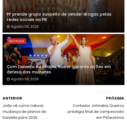
PF prende grupo suspeito de vender drogas pelas
redes sociais na PB
Agosto 06, 2026
DESTAQUE
Com Daniella na chapa, Nabor garante ações em
defesa das mulheres
Agosto 06, 2026
ANTERIOR
PRÓXIMA
João vê como natural
Contador Johnatas Queiroz
mudança de planos de
prestigia final de campeonato
Daniella para 2026
em Pilõezinhos