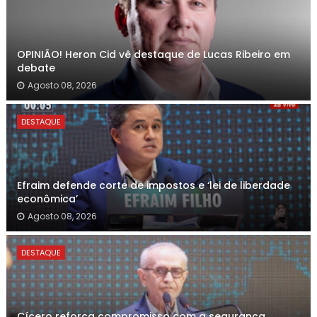
OPINIÃO! Heron Cid vê destaque de Lucas Ribeiro em
debate
Agosto 08, 2026
DESTAQUE
Efraim defende corte de impostos e ‘lei de liberdade
econômica’
Agosto 08, 2026
DESTAQUE
Cícero reforça compromisso com a segurança