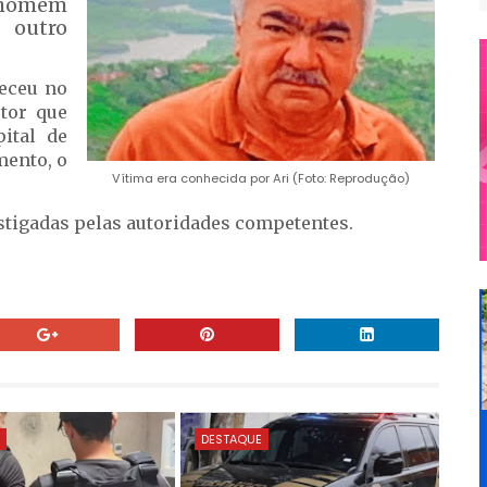
homem
u outro
teceu no
tor que
ital de
ento, o
Vítima era conhecida por Ari (Foto: Reprodução)
stigadas pelas autoridades competentes.
E
DESTAQUE