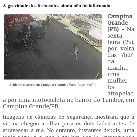
A gravidade dos ferimentos ainda não foi informada
Campina
Grande
(PB)
- Na
sexta-
feira (25),
por volta
das 7h24
da
manhã,
uma
mulher
Acidente ocorreu em Campina Grande (Foto: Reprodução)
foi
atropelad
a por uma motocicleta no bairro do Tambor, em
Campina Grande/PB.
Imagens de câmeras de segurança mostram que a
vítima chegou a olhar para os dois lados antes de
atravessar a rua. No entanto, instantes depois, uma